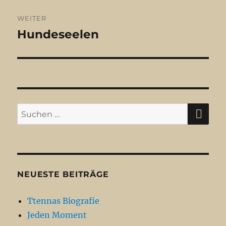
WEITER
Hundeseelen
Nächster
Beitrag:
SU
Suchen
nach:
NEUESTE BEITRÄGE
Ttennas Biografie
Jeden Moment