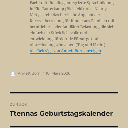
Fachkraft für alltagsintegrierte Sprachbildung
in Kita Butterkamp (Bielefeld). Als "Nanny
Netty" steht das herzliche Angebot der
Kurzzeitbetreuung für Kinder aus Familien mit
beruflicher- oder familärer Belastung, die sich
einfach ein Stück liebevolle und
entwicklungsfördernde Fürsorge und
Abwechslung wünschen (Tag und Nacht).
Alle Beiträge von Annett Born anzeigen
Autor
Veröffentlicht
Annett Born
10. März 2026
am
Beitragsnavigation
ZURÜCK
Ttennas Geburtstagskalender
Vorheriger
Beitrag: